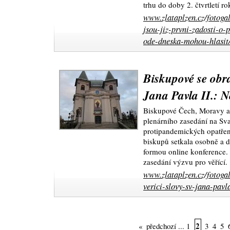
trhu do doby 2. čtvrtletí r
www.zlataplzen.cz/fotoga
jsou-jiz-prvni-zadosti-o-
ode-dneska-mohou-hlasit
Biskupové se obrac
Jana Pavla II.: N
Biskupové Čech, Moravy a 
plenárního zasedání na S
protipandemických opatřen
biskupů setkala osobně a dr
formou online konference.
zasedání výzvu pro věřící.
www.zlataplzen.cz/fotoga
verici-slovy-sv-jana-pavla
2
«
předchozí
...
1
3
4
5