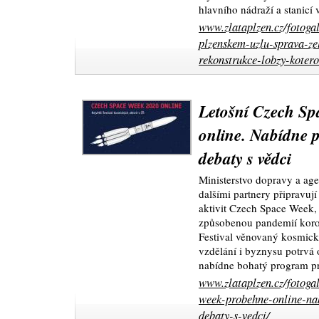
hlavního nádraží a stanicí 
www.zlataplzen.cz/fotogal
plzenskem-uzlu-sprava-zel
rekonstrukce-lobzy-kotero
Letošní Czech S
online. Nabídne p
debaty s vědci
Ministerstvo dopravy a age
dalšími partnery připravují
aktivit Czech Space Week, k
způsobenou pandemií koron
Festival věnovaný kosmic
vzdělání i byznysu potrvá 
nabídne bohatý program p
www.zlataplzen.cz/fotogal
week-probehne-online-nab
debaty-s-vedci/