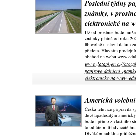
Poslední týdny pa
známky, v prosinc
elektronické na 
Už od prosince bude možné
známky platné od roku 20
libovolně nastavit datum zač
předem. Hlavním prodejní
obchod na webu www.edaln
www.zlataplzen.cz/fotoga
papirove-dalnicni-znamky
elektronicke-na-www-edal
Americká volebn
Česká televize připravila s
devětapadesátým americký
bude i přímo z vlastního 
to od úterní třiadvacáté h
Divákům nabídne průběžné