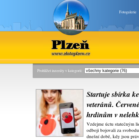
Fotogalerie
Plzeň
www.zlataplzen.cz
Prohlížet inzeráty v kategorii:
Startuje sbírka k
veteránů. Červen
hrdinům v nelehk
Vzdejme úctu statečným lid
odboji bojovali za svobod
dnešní době, kdy jsou práv