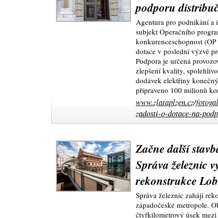
podporu distribuč
Agentura pro podnikání a i
subjekt Operačního progra
konkurenceschopnost (OP P
dotace v poslední výzvě p
Podpora je určená provozo
zlepšení kvality, spolehlivo
dodávek elektřiny konečn
připraveno 100 milionů ko
www.zlataplzen.cz/fotogal
zadosti-o-dotace-na-podpo
Začne další stavb
Správa železnic v
rekonstrukce Lob
Správa železnic zahájí reko
západočeské metropole. O
čtyřkilometrový úsek mezi