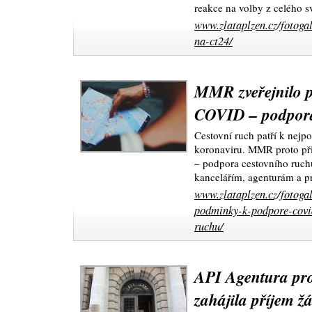
reakce na volby z celého sv
www.zlataplzen.cz/fotoga
na-ct24/
MMR zveřejnilo 
COVID – podpora
Cestovní ruch patří k nej
koronaviru. MMR proto př
– podpora cestovního ruch
kancelářím, agenturám a 
www.zlataplzen.cz/fotoga
podminky-k-podpore-covi
ruchu/
API Agentura pro
zahájila příjem ž