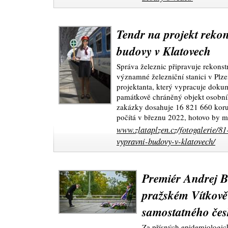
Tendr na projekt reko
budovy v Klatovech
Správa železnic připravuje rekonst
významné železniční stanici v Plze
projektanta, který vypracuje dokum
památkově chráněný objekt osobní
zakázky dosahuje 16 821 660 korun
počítá v březnu 2022, hotovo by m
www.zlataplzen.cz/fotogalerie/81
vypravni-budovy-v-klatovech/
Premiér Andrej Ba
pražském Vítkově
samostatného čes
Za přísných epidemiologick