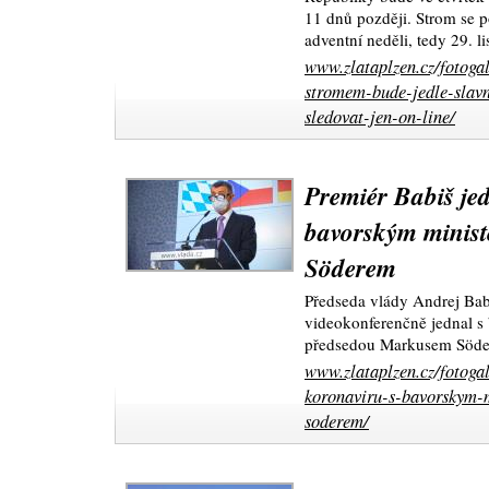
11 dnů později. Strom se p
adventní neděli, tedy 29. l
www.zlataplzen.cz/fotoga
stromem-bude-jedle-slavn
sledovat-jen-on-line/
Premiér Babiš je
bavorským minis
Söderem
Předseda vlády Andrej Babi
videokonferenčně jednal 
předsedou Markusem Söder
www.zlataplzen.cz/fotoga
koronaviru-s-bavorskym-
soderem/