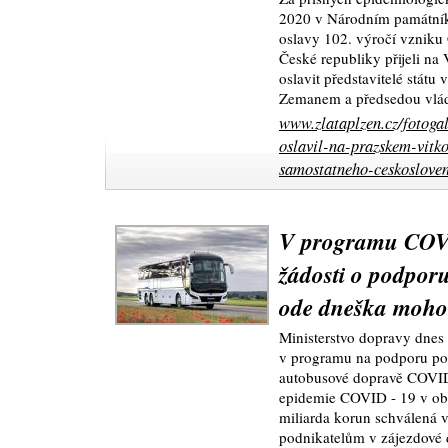
2020 v Národním památníku
oslavy 102. výročí vzniku 
České republiky přijeli n
oslavit představitelé státu
Zemanem a předsedou vlá
www.zlataplzen.cz/fotoga
oslavil-na-prazskem-vitk
samostatneho-ceskosloven
V programu COVI
žádosti o podporu
ode dneška mohou
Ministerstvo dopravy dnes 
v programu na podporu pod
autobusové dopravě COVID
epidemie COVID - 19 v ob
miliarda korun schválená v
podnikatelům v zájezdové d