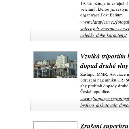
19. Umožňuje to veřejná sb
veteránů, kterou již šestý
organizace Post Bellum.
www.zlataplzen.cz/fotogal
valecnych-veteranu-cerv
nelehke-dobe-karanteny/
Vzniká tripartita
dopad druhé vlny
Zástupci MMR, Asociace n
Sdružení nájemníků ČR (SON
aby probrali dopady druhé
České republice.
www.zlataplzen.cz/fotogal
bydleni-diskutovala-dopa
Zrušení superhru