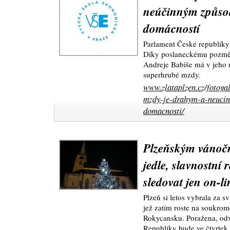
neúčinným způso
domácností
Parlament České republiky
Díky poslaneckému pozmě
Andreje Babiše má v jeho r
superhrubé mzdy.
www.zlataplzen.cz/fotoga
mzdy-je-drahym-a-neuci
domacnosti/
Plzeňským vánoč
jedle, slavnostní
sledovat jen on-li
Plzeň si letos vybrala za s
jež zatím roste na soukr
Rokycansku. Poražena, odv
Republiky bude ve čtvrtek 