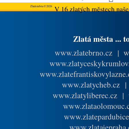
Zlatá města © 2026
V 16 zlatých městech našeh
Zlatá města ... t
www.zlatebrno.cz
|
w
www.zlatyceskykrumlov
www.zlatefrantiskovylazne.
www.zlatycheb.cz
www.zlatyliberec.cz
|
www.zlataolomouc.
www.zlatepardubice
www.zlatajepraha.