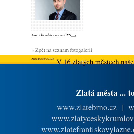
Americká volební noc na ČT24
...>
« Zpět na seznam fotogalerií
Zlatá města © 2026
V 16 zlatých městech našeh
Zlatá města ... t
www.zlatebrno.cz
|
w
www.zlatyceskykrumlov
www.zlatefrantiskovylazne.