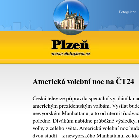
Fotogalerie
Plzeň
www.zlataplzen.cz
Americká volební noc na ČT24
Česká televize připravila speciální vysílání k 
americkým prezidentským volbám. Vysílat bude i
newyorském Manhattanu, a to od úterní třiadvac
poledne. Divákům nabídne průběžné výsledky, n
volby z celého světa. Americká volební noc bud
dvou studií – z newyorského Manhattanu, ze kte