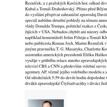
Řezníček, a z pražských Kavčích hor, odkud di
Kubal a Tomáš Drahoňovský. Přímo před Bílým
do vysílání přispívat zahraniční zpravodaj Dav
speciál nabídne detailní pohledy na témata ame
vlády Donalda Trumpa, politické reakce z Česka
žijících v USA. Nebudou chybět ani názory odbor
například komentátoři Jefim Fištejn a Tomáš Kl
nebo publicista Roman Joch. Martin Řezníček 
jinými pravnučku T. G. Masaryka, Charlottu Ko
asistentku amerických prezidentů Elišku Hašk
využije v průběhu relace mnoho zpravodajských
televizí CBS a CNN a především volební servis 
agentury AP, včetně jejího volebního modelu a s
Od středečních 5:59 do devíti hodin dopoledne 
diváků zpravodajské Čtyřiadvacítky i diváci Jed