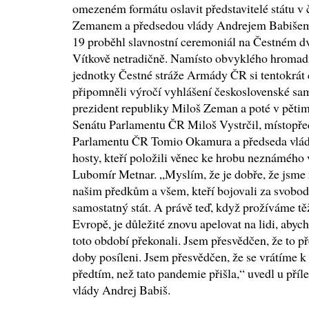
omezeném formátu oslavit představitelé státu v
Zemanem a předsedou vlády Andrejem Babišem.
19 proběhl slavnostní ceremoniál na Čestném 
Vítkově netradičně. Namísto obvyklého hromad
jednotky Čestné stráže Armády ČR si tentokrát č
připomněli výročí vyhlášení československé samo
prezident republiky Miloš Zeman a poté v pěti
Senátu Parlamentu ČR Miloš Vystrčil, místopř
Parlamentu ČR Tomio Okamura a předseda vlád
hosty, kteří položili věnec ke hrobu neznámého v
Lubomír Metnar. „Myslím, že je dobře, že jsme
našim předkům a všem, kteří bojovali za svobodu,
samostatný stát. A právě teď, když prožíváme tě
Evropě, je důležité znovu apelovat na lidi, ab
toto období překonali. Jsem přesvědčen, že to p
doby posíleni. Jsem přesvědčen, že se vrátíme 
předtím, než tato pandemie přišla,“ uvedl u příle
vlády Andrej Babiš.