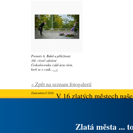
Premiér A. Babiš u příležitosti
102. výročí založení
Československa vzdal úctu všem,
kteří se o vznik...
...>
« Zpět na seznam fotogalerií
Zlatá města © 2026
V 16 zlatých městech našeh
Zlatá města ... t