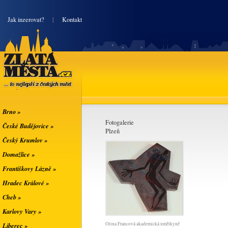
|
Jak inzerovat?
|
Kontakt
Zlatá města
... to nejlepší z
českých měst
Brno »
Fotogalerie
České Budějovice »
Plzeň
Český Krumlov »
Domažlice »
Františkovy Lázně »
Hradec Králové »
Cheb »
Karlovy Vary »
Olina Francová akademická umělkyně
Liberec »