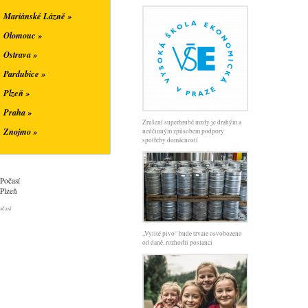
Mariánské Lázně »
Olomouc »
Ostrava »
Pardubice »
Plzeň »
Praha »
Zrušení superhrubé mzdy je drahým a
Znojmo »
neúčinným způsobem podpory
spotřeby domácností
Počasí
Plzeň
očasí
„Vylité pivo“ bude trvale osvobozeno
od daně, rozhodli poslanci