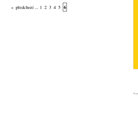
6
«
předchozí
...
1
2
3
4
5
In-p