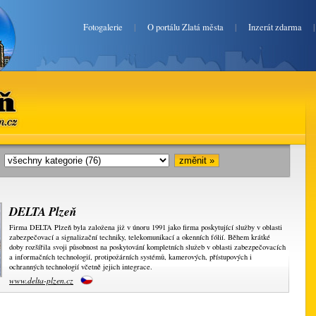
Fotogalerie
|
O portálu Zlatá města
|
Inzerát zdarma
en.cz
i:
DELTA Plzeň
Firma DELTA Plzeň byla založena již v únoru 1991 jako firma poskytující služby v oblasti
zabezpečovací a signalizační techniky, telekomunikací a okenních fólií. Během krátké
doby rozšířila svoji působnost na poskytování kompletních služeb v oblasti zabezpečovacích
a informačních technologií, protipožárních systémů, kamerových, přístupových i
ochranných technologií včetně jejich integrace.
www.delta-plzen.cz