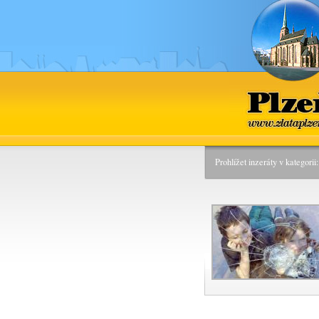
Plzeň
www.zlataplz
Prohlížet inzeráty v kategori