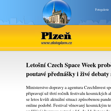
Fotogalerie
Plzeň
www.zlataplzen.cz
Letošní Czech Space Week prob
poutavé přednášky i živé debaty 
Ministerstvo dopravy a agentura CzechInvest sp
připravují už třetí ročník festivalu kosmických 
se letos kvůli aktuální situaci způsobenou pand
online podobě. Festival věnovaný kosmickým 