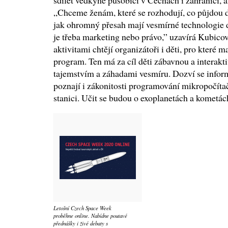
sdílet vědkyně působící v Čechách i zahraničí, a
„Chceme ženám, které se rozhodují, co půjdou dě
jak ohromný přesah mají vesmírné technologie d
je třeba marketing nebo právo,” uzavírá Kubic
aktivitami chtějí organizátoři i děti, pro které 
program. Ten má za cíl děti zábavnou a interakt
tajemstvím a záhadami vesmíru. Dozví se inform
poznají i zákonitosti programování mikropočít
stanici. Učit se budou o exoplanetách a kometác
Letošní Czech Space Week
proběhne online. Nabídne poutavé
přednášky i živé debaty s