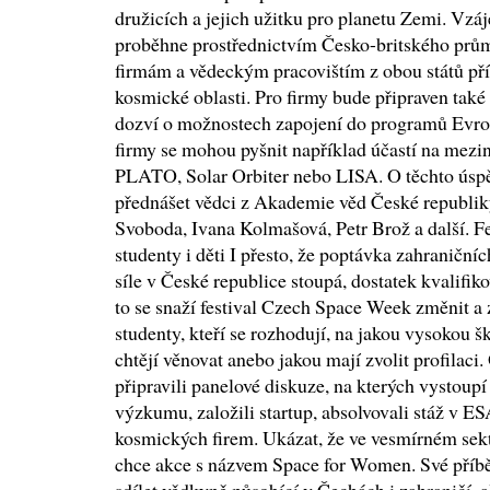
družicích a jejich užitku pro planetu Zemi. Vz
proběhne prostřednictvím Česko-britského prům
firmám a vědeckým pracovištím z obou států příl
kosmické oblasti. Pro firmy bude připraven tak
dozví o možnostech zapojení do programů Evro
firmy se mohou pyšnit například účastí na mez
PLATO, Solar Orbiter nebo LISA. O těchto úspě
přednášet vědci z Akademie věd České republiky
Svoboda, Ivana Kolmašová, Petr Brož a další. F
studenty i děti I přesto, že poptávka zahraničn
síle v České republice stoupá, dostatek kvalifik
to se snaží festival Czech Space Week změnit
studenty, kteří se rozhodují, na jakou vysokou 
chtějí věnovat anebo jakou mají zvolit profilaci.
připravili panelové diskuze, na kterých vystoupí 
výzkumu, založili startup, absolvovali stáž v E
kosmických firem. Ukázat, že ve vesmírném sek
chce akce s názvem Space for Women. Své příbě