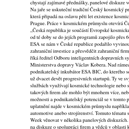
chystají zajímavé přednášky, panelové diskuze vě
Na jaře se uskuteční tradiční Český kosmický p
která připadá na oslavu pěti let existence kos
Prague. Práce v kosmickém průmyslu otevírá Če
„Česká republika je součástí Evropské kosmick
od té doby se do jejích programů zapojilo přes 6
ESA se nám v České republice podařilo vyvinout
zahraniční investice a přesvědčit zahraniční firm
říká ředitel Odboru inteligentních dopravních s
Ministerstva dopravy Václav Kobera. Nad ráme
podnikatelský inkubátor ESA BIC, do kterého se 
už dvacet devět progresivních startupů. Ty ve 
službách využívají kosmické technologie nebo s
takových firem ale mohlo být mnohem více, nebo
možnosti a podnikatelský potenciál se v tomto 
uplatnění najde v kosmickém průmyslu napříkla
automotive anebo strojírenství. Tomuto tématu 
Week věnovat v několika panelových diskuzích. 
na diskuze o spolupráci firem a vědců v oblasti