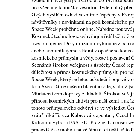
vzdělání i byznysu potrvá od 6. do 14. listopa
pro všechny fanoušky vesmíru. Týden plný před
živých vysílání oslaví vesmírné úspěchy v Evro
návštěvníky s novinkami na poli kosmického pr
Space Week proběhne online. Nabídne poutavé p
Kosmické technologie ovlivňují a řídí běžný živ
uvědomujeme. Díky družicím vybíráme z banko
anebo komunikujeme s lidmi z opačného konce sv
kosmického průmyslu a vědy, roste i postavení Č
Seznámit širokou veřejnost s úspěchy České repub
důležitost a přínos kosmického průmyslu pro na
Space Week, který se letos uskuteční poprvé v on
formě se držíme našeho hlavního cíle, s nímž jsm
Ministerstvem dopravy zakládali. Širokou veřej
přínosu kosmických aktivit pro naši zemi a ukáza
tohoto průmyslového odvětví se ve výsledku Č
vrátí,” říká Tereza Kubicová z agentury CzechIn
Řídícímu výboru ESA BIC Prague. Fanoušci ves
pracoviště se mohou na většinu akcí těšit už teď