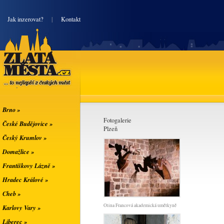
|
Jak inzerovat?
|
Kontakt
Zlatá města
... to nejlepší z
českých měst
Brno »
Fotogalerie
České Budějovice »
Plzeň
Český Krumlov »
Domažlice »
Františkovy Lázně »
Hradec Králové »
Cheb »
Olina Francová akademická umělkyně
Karlovy Vary »
Liberec »