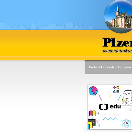
Plzeň
www.zlataplz
Prohlížet inzeráty v kategori