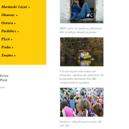
Mariánské Lázně »
Olomouc »
Ostrava »
MPSV pošle více peněz na zařízení pro
Pardubice »
děti vyžadující okamžitou pomoc
Plzeň »
Praha »
Znojmo »
Výcviková podvodní stanice pro
astronauty i aplikace pro nemocnice. Do
Počasí
kosmického inkubátoru ESA BIC
Plzeň
vstupují další dva projekty
očasí
Na školy v přírodě letos nevyjelo 100
tisíc dětí.