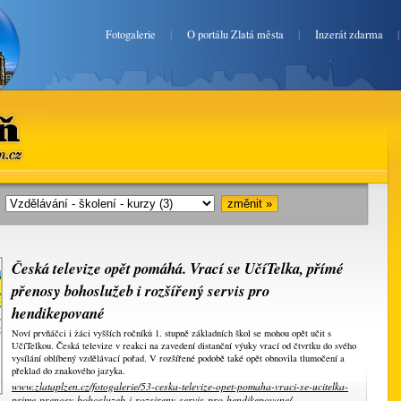
Fotogalerie
|
O portálu Zlatá města
|
Inzerát zdarma
en.cz
i:
Česká televize opět pomáhá. Vrací se UčíTelka, přímé
přenosy bohoslužeb i rozšířený servis pro
hendikepované
Noví prvňáčci i žáci vyšších ročníků 1. stupně základních škol se mohou opět učit s
UčíTelkou. Česká televize v reakci na zavedení distanční výuky vrací od čtvrtku do svého
vysílání oblíbený vzdělávací pořad. V rozšířené podobě také opět obnovila tlumočení a
překlad do znakového jazyka.
www.zlataplzen.cz/fotogalerie/53-ceska-televize-opet-pomaha-vraci-se-ucitelka-
prime-prenosy-bohosluzeb-i-rozsireny-servis-pro-hendikepovane/