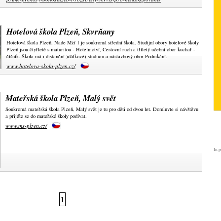
Hotelová škola Plzeň, Skvrňany
Hotelová škola Plzeň, Nade Mží 1 je soukromá střední škola. Studijní obory hotelové školy
Plzeň jsou čtyřleté s maturitou - Hotelnictví, Cestovní ruch a tříletý učební obor kuchař -
číšník. Škola má i distanční )dálkové) studium a nástavbový obor Podnikání.
www.hotelova-skola-plzen.cz/
Mateřská škola Plzeň, Malý svět
Soukromá mateřská škola Plzeň, Malý svět je tu pro děti od dvou let. Domluvte si návštěvu
a přijďte se do mateřské školy podívat.
www.ms-plzen.cz/
In-p
1