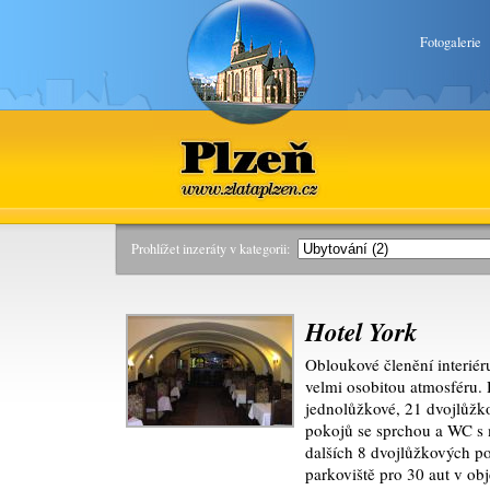
Fotogalerie
Plzeň
www.zlataplzen.cz
Prohlížet inzeráty v kategorii:
Hotel York
Obloukové členění interiér
velmi osobitou atmosféru. 
jednolůžkové, 21 dvojlůž
pokojů se sprchou a WC s 
dalších 8 dvojlůžkových po
parkoviště pro 30 aut v ob