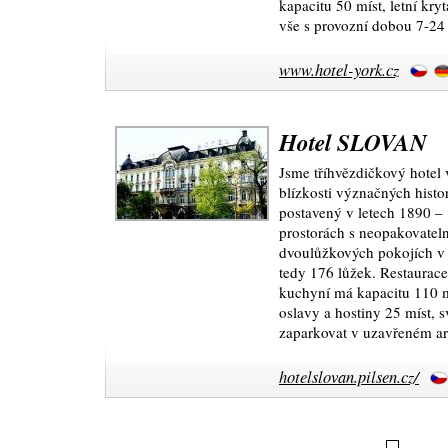
kapacitu 50 míst, letní kryt
vše s provozní dobou 7-24
www.hotel-york.cz
Hotel SLOVAN
Jsme tříhvězdičkový hotel 
blízkosti význačných histo
postavený v letech 1890 – 
prostorách s neopakovatel
dvoulůžkových pokojích v k
tedy 176 lůžek. Restaurac
kuchyní má kapacitu 110 mí
oslavy a hostiny 25 míst, 
zaparkovat v uzavřeném ar
hotelslovan.pilsen.cz/