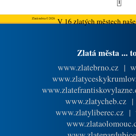
1
Zlatá města © 2026
V 16 zlatých městech našeh
Zlatá města ... t
www.zlatebrno.cz
|
w
www.zlatyceskykrumlov
www.zlatefrantiskovylazne.
www.zlatycheb.cz
www.zlatyliberec.cz
|
www.zlataolomouc.
www.zlatepardubice