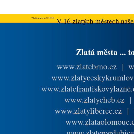
Zlatá města © 2026
V 16 zlatých městech našeh
Zlatá města ... t
www.zlatebrno.cz
|
w
www.zlatyceskykrumlov
www.zlatefrantiskovylazne.
www.zlatycheb.cz
www.zlatyliberec.cz
|
www.zlataolomouc.
www.zlatepardubice