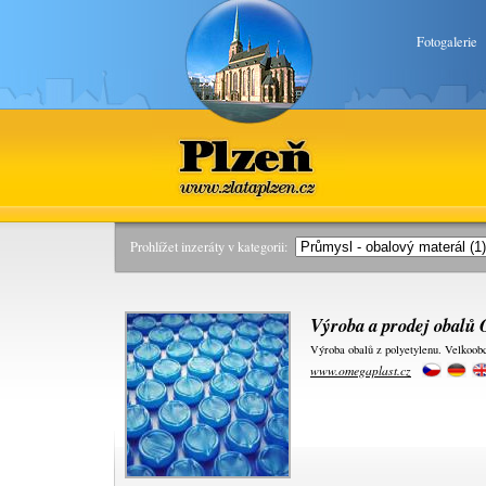
Fotogalerie
Plzeň
www.zlataplzen.cz
Prohlížet inzeráty v kategorii:
Výroba a prodej obalů
Výroba obalů z polyetylenu. Velkoob
www.omegaplast.cz