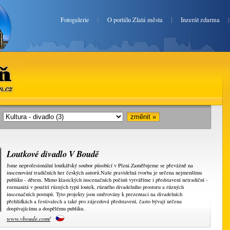
Fotogalerie
|
O portálu Zlatá města
|
Inzerát zdarma
en.cz
i:
Loutkové divadlo V Boudě
Jsme neprofesionální loutkářský soubor působící v Plzni.Zaměřujeme se převážně na
inscenování tradičních her českých autorů.Naše pravidelná tvorba je určena nejmenšímu
publiku - dětem. Mimo klasických inscenačních počinů vytváříme i představení netradiční -
rozmanitá v použití různých typů loutek, různého divadelního prostoru a různých
inscenačních postupů. Tyto projekty jsou směrovány k prezentaci na divadelních
přehlídkách a festivalech a také pro zájezdová představení, často bývají určena
dospívajícímu a dospělému publiku.
www.vboude.com/