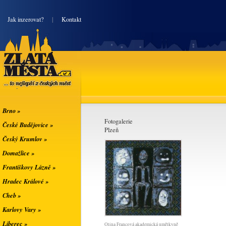
|
Jak inzerovat?
|
Kontakt
Zlatá města
... to nejlepší z
českých měst
Brno »
Fotogalerie
České Budějovice »
Plzeň
Český Krumlov »
Domažlice »
Františkovy Lázně »
Hradec Králové »
Cheb »
Karlovy Vary »
Liberec »
Olina Francová akademická umělkyně