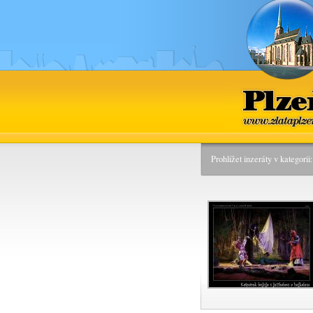
Plzeň
www.zlataplz
Prohlížet inzeráty v kategori