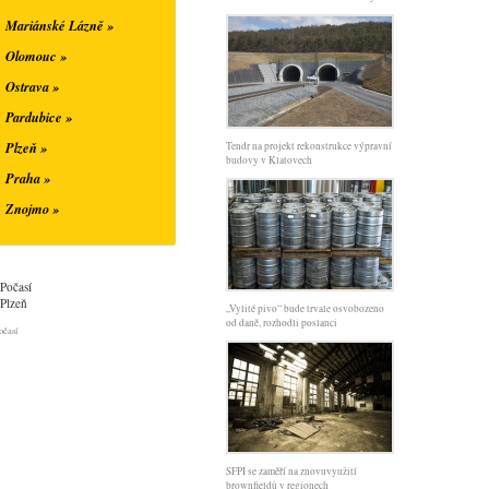
Mariánské Lázně »
Olomouc »
Ostrava »
Pardubice »
Plzeň »
Tendr na projekt rekonstrukce výpravní
budovy v Klatovech
Praha »
Znojmo »
Počasí
Plzeň
„Vylité pivo“ bude trvale osvobozeno
od daně, rozhodli poslanci
očasí
SFPI se zaměří na znovuvyužití
brownfieldů v regionech