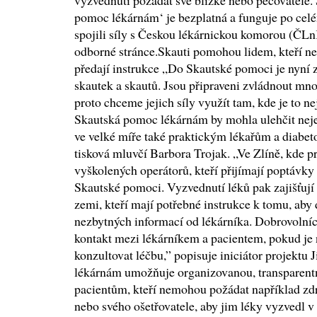
vyzvednutí požádat své blízké nebo pečovatele.
pomoc lékárnám‘ je bezplatná a funguje po celé
spojili síly s Českou lékárnickou komorou (ČLnK
odborné stránce.Skauti pomohou lidem, kteří n
předají instrukce „Do Skautské pomoci je nyní 
skautek a skautů. Jsou připraveni zvládnout mn
proto chceme jejich síly využít tam, kde je to 
Skautská pomoc lékárnám by mohla ulehčit neje
ve velké míře také praktickým lékařům a diabet
tisková mluvčí Barbora Trojak. „Ve Zlíně, kde pro
vyškolených operátorů, kteří přijímají poptávky
Skautské pomoci. Vyzvednutí léků pak zajišťují 
zemi, kteří mají potřebné instrukce k tomu, aby 
nezbytných informací od lékárníka. Dobrovolní
kontakt mezi lékárníkem a pacientem, pokud je 
konzultovat léčbu,” popisuje iniciátor projektu
lékárnám umožňuje organizovanou, transparent
pacientům, kteří nemohou požádat například zd
nebo svého ošetřovatele, aby jim léky vyzvedl v