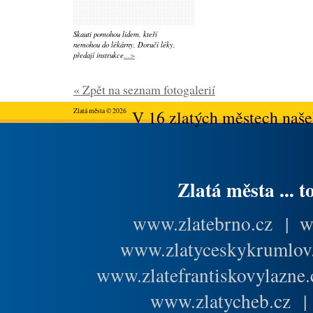
Skauti pomohou lidem, kteří
nemohou do lékárny. Doručí léky,
předají instrukce
...>
« Zpět na seznam fotogalerií
Zlatá města © 2026
V 16 zlatých městech našeh
Zlatá města ... t
www.zlatebrno.cz
|
w
www.zlatyceskykrumlov
www.zlatefrantiskovylazne.
www.zlatycheb.cz