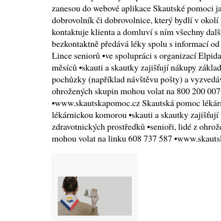
zanesou do webové aplikace Skautské pomoci j
dobrovolník či dobrovolnice, který bydlí v okolí 
kontaktuje klienta a domluví s ním všechny dalš
bezkontaktně předává léky spolu s informací o
Lince seniorů •ve spolupráci s organizací Elpid
měsíců •skauti a skautky zajišťují nákupy základ
pochůzky (například návštěvu pošty) a vyzvedává
ohrožených skupin mohou volat na 800 200 007 
•www.skautskapomoc.cz Skautská pomoc lékárn
lékárnickou komorou •skauti a skautky zajišťují
zdravotnických prostředků •senioři, lidé z ohrož
mohou volat na linku 608 737 587 •www.skaut