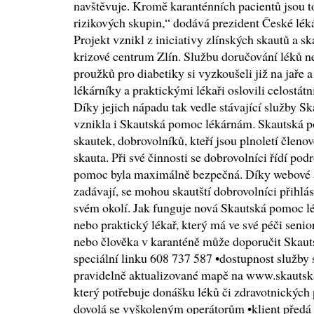
navštěvuje. Kromě karanténních pacientů jsou to
rizikových skupin,“ dodává prezident České lé
Projekt vznikl z iniciativy zlínských skautů a sk
krizové centrum Zlín. Službu doručování léků n
proužků pro diabetiky si vyzkoušeli již na jaře 
lékárníky a praktickými lékaři oslovili celostát
Díky jejich nápadu tak vedle stávající služby 
vznikla i Skautská pomoc lékárnám. Skautská p
skautek, dobrovolníků, kteří jsou plnoletí členo
skauta. Při své činnosti se dobrovolníci řídí p
pomoc byla maximálně bezpečná. Díky webové ap
zadávají, se mohou skautští dobrovolníci přihlá
svém okolí. Jak funguje nová Skautská pomoc l
nebo praktický lékař, který má ve své péči seni
nebo člověka v karanténě může doporučit Skaut
speciální linku 608 737 587 •dostupnost služby 
pravidelně aktualizované mapě na www.skautsk
který potřebuje donášku léků či zdravotnických p
dovolá se vyškoleným operátorům •klient předá p