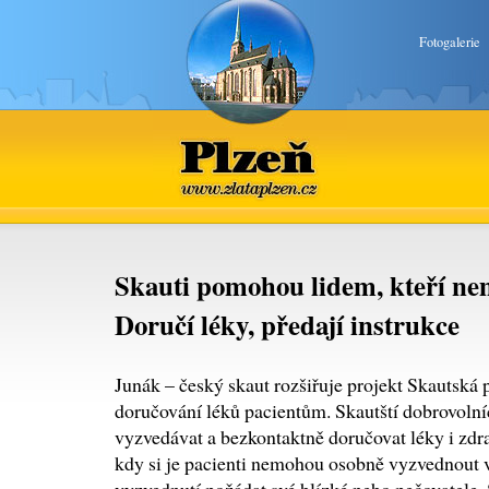
Fotogalerie
Plzeň
www.zlataplzen.cz
Skauti pomohou lidem, kteří ne
Doručí léky, předají instrukce
Junák – český skaut rozšiřuje projekt Skautská
doručování léků pacientům. Skautští dobrovolní
vyzvedávat a bezkontaktně doručovat léky i zdra
kdy si je pacienti nemohou osobně vyzvednout v